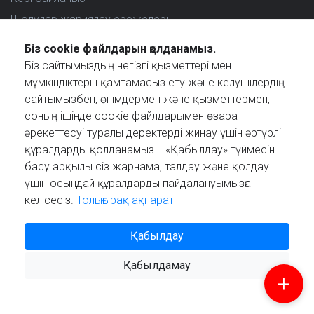
Шолулар жариялау ережелері
Елді таңдаңыз
Біз cookie файлдарын қолданамыз.
Біз сайтымыздың негізгі қызметтері мен
Сізді қай елдегі шолулар қызықтырады?
мүмкіндіктерін қамтамасыз ету және келушілердің
сайтымызбен, өнімдермен және қызметтермен,
соның ішінде cookie файлдарымен өзара
әрекеттесуі туралы деректерді жинау үшін әртүрлі
құралдарды қолданамыз. . «Қабылдау» түймесін
Created by
басу арқылы сіз жарнама, талдау және қолдау
үшін осындай құралдарды пайдалануымызға
келісесіз.
Толығырақ ақпарат
Қабылдау
© 2021 Reviewstime, Inc. All rights reserved.
Қабылдамау