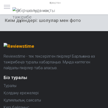
Қазақстан
Тек сенімді пікірлер
Киім дүкендері: шолулар мен фото
Reviewstime - тек тексерілген пікірлер! Барлығына өз
тәжірибеңіз туралы хабарлаңыз. Мұнда көптеген
пайдалы пікірлер таба аласыз.
Біз туралы
Туралы
Қолдану ережелері
Құпиялылық саясаты
Кері байланыс